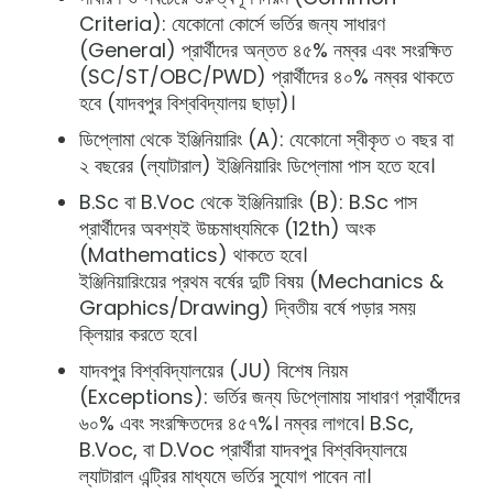
Criteria): যেকোনো কোর্সে ভর্তির জন্য সাধারণ
(General) প্রার্থীদের অন্তত ৪৫% নম্বর এবং সংরক্ষিত
(SC/ST/OBC/PWD) প্রার্থীদের ৪০% নম্বর থাকতে
হবে (যাদবপুর বিশ্ববিদ্যালয় ছাড়া)।
ডিপ্লোমা থেকে ইঞ্জিনিয়ারিং (A): যেকোনো স্বীকৃত ৩ বছর বা
২ বছরের (ল্যাটারাল) ইঞ্জিনিয়ারিং ডিপ্লোমা পাস হতে হবে।
B.Sc বা B.Voc থেকে ইঞ্জিনিয়ারিং (B): B.Sc পাস
প্রার্থীদের অবশ্যই উচ্চমাধ্যমিকে (12th) অংক
(Mathematics) থাকতে হবে।
ইঞ্জিনিয়ারিংয়ের প্রথম বর্ষের দুটি বিষয় (Mechanics &
Graphics/Drawing) দ্বিতীয় বর্ষে পড়ার সময়
ক্লিয়ার করতে হবে।
যাদবপুর বিশ্ববিদ্যালয়ের (JU) বিশেষ নিয়ম
(Exceptions): ভর্তির জন্য ডিপ্লোমায় সাধারণ প্রার্থীদের
৬০% এবং সংরক্ষিতদের ৪৫৭%। নম্বর লাগবে। B.Sc,
B.Voc, বা D.Voc প্রার্থীরা যাদবপুর বিশ্ববিদ্যালয়ে
ল্যাটারাল এন্ট্রির মাধ্যমে ভর্তির সুযোগ পাবেন না।