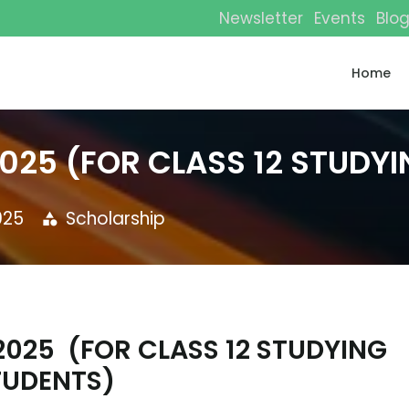
Newsletter
Events
Blo
Home
025 (FOR CLASS 12 STUDY
025
Scholarship
category
 2025
(FOR CLASS 12 STUDYING
TUDENTS)