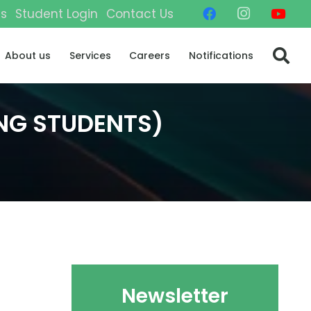
gs
Student Login
Contact Us
About us
Services
Careers
Notifications
ING STUDENTS)
Newsletter