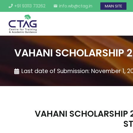
+91 93113 73262
info.wb@ctag.in
MAIN SITE
mail
VAHANI SCHOLARSHIP 2
Last date of Submission:
November 1, 2
VAHANI SCHOLARSHIP
S