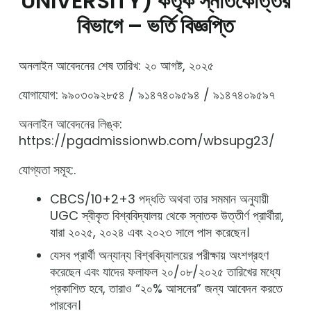
UNIVERSITY) কর্তৃক স্নাতকোত্তর
বিভাগে – ভর্তি বিজ্ঞপ্তি
অনলাইন আবেদনের শেষ তারিখ: ২০ আগষ্ট, ২০২৫
যোগাযোগ: ৯৯০৩০৯২৮৫৪ / ৯১৪৭৪০৯৫৯৪ / ৯১৪৭৪০৯৫৯৭
অনলাইন আবেদনের লিঙ্ক:
https://pgadmissionwb.com/wbsupg23/
যোগ্যতা সমূহ:.
CBCS/10+2+3 পদ্ধতি অথবা তার সমমান অনুযায়ী
UGC স্বীকৃত বিশ্ববিদ্যালয় থেকে স্নাতক উত্তীর্ণ প্রার্থীরা,
যারা ২০২৫, ২০২৪ এবং ২০২৩ সালে পাস করেছেন।
যেসব প্রার্থী অন্যান্য বিশ্ববিদ্যালয়ের পরীক্ষায় অংশগ্রহণ
করেছেন এবং যাদের ফলাফল ২০/০৮/২০২৫ তারিখের মধ্যে
প্রকাশিত হবে, তারাও “২০% আসনের” জন্য আবেদন করতে
পারবেন।